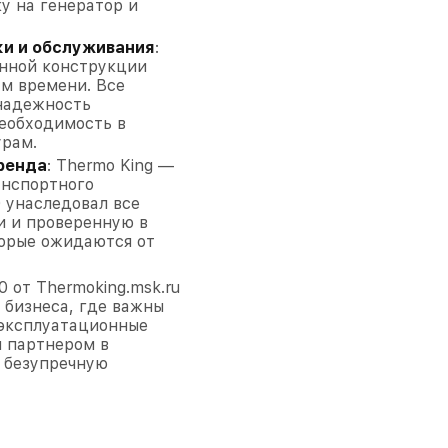
у на генератор и
ки и обслуживания
:
анной конструкции
м времени. Все
 надежность
необходимость в
урам.
ренда
: Thermo King —
анспортного
 унаследовал все
и и проверенную в
торые ожидаются от
 от Thermoking.msk.ru
 бизнеса, где важны
 эксплуатационные
 партнером в
 безупречную