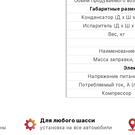
Объем продуваемого воз
Габаритные разм
Конденсатор (Д x Ш x
Испаритель (Д x Ш x 
Вес, кг
Наименование
Масса заправки,
Эле
Напряжение питани
Потребляемый ток, А (
Компрессор
Для любого шасси
аны
установка на все автомобили