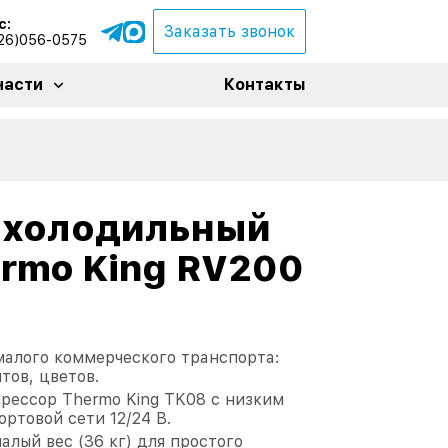
с:
Заказать звонок
26)056-0575
части
Контакты
 холодильный
ermo King RV200
алого коммерческого транспорта:
тов, цветов.
рессор Thermo King TK08 с низким
ртовой сети 12/24 В.
лый вес (36 кг) для простого