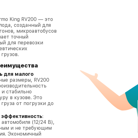
rmo King RV200 — это
лода, созданный для
гонов, микроавтобусов
вает точный
ый для перевозки
евтических
грузов.
реимущества
ь для малого
ные размеры, RV200
роизводительность
я и стабильно
ру в кузове. Это
 груза от погрузки до
и эффективность
:
 автомобиля (12/24 В),
мным и не требующим
ия. Экономичный