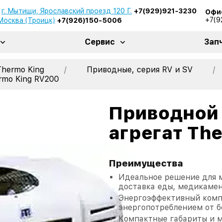
г. Мытищи, Ярославский проезд 120 Г.
+7(929)921-3230
Офи
+7(9
 Москва (Троицк)
+7(926)150-5006
Сервис
Зап
Thermo King
/
Приводные, серия RV и SV
/
rmo King RV200
Приводной
агрегат Th
Преимущества
Идеальное решение для м
доставка еды, медикамен
Энергоэффективный комп
энергопотреблением от бо
Компактные габариты и ма