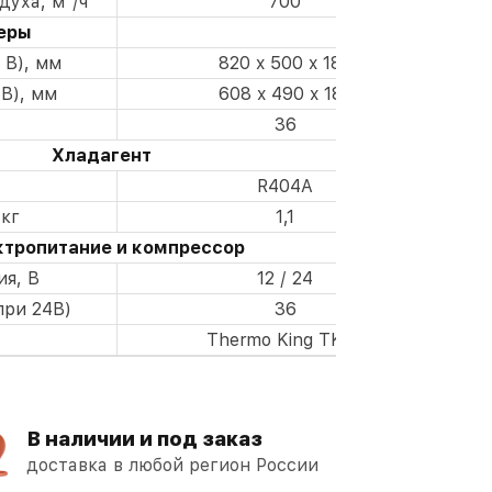
духа, м³/ч
700
еры
 В), мм
820 x 500 x 188
В), мм
608 x 490 x 187
36
Хладагент
R404A
 кг
1,1
ктропитание и компрессор
я, В
12 / 24
при 24В)
36
Thermo King TK08
В наличии и под заказ
доставка в любой регион России