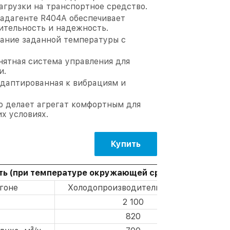
агрузки на транспортное средство.
ладагенте R404A обеспечивает
ительность и надежность.
ание заданной температуры с
нятная система управления для
и.
даптированная к вибрациям и
о делает агрегат комфортным для
х условиях.
Купить
ь (при температуре окружающей среды +30 ℃)
гоне
Холодопроизводительность, Вт
2 100
820