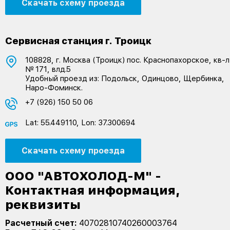
Скачать схему проезда
Сервисная станция г. Троицк
108828, г. Москва (Троицк) пос. Краснопахорское, кв-л
№ 171, влд.5
Удобный проезд из: Подольск, Одинцово, Щербинка,
Наро-Фоминск.
+7 (926) 150 50 06
Lat: 55.449110, Lon: 37.300694
Скачать схему проезда
ООО "АВТОХОЛОД-М" -
Контактная информация,
реквизиты
Расчетный счет:
40702810740260003764