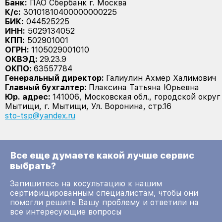
Банк:
ПАО Сбербанк г. Москва
К/с:
30101810400000000225
БИК:
044525225
ИНН:
5029134052
КПП:
502901001
ОГРН:
1105029001010
ОКВЭД:
29.23.9
ОКПО:
63557784
Генеральный директор:
Галиулин Ахмер Халимович
Главный бухгалтер:
Плаксина Татьяна Юрьевна
Юр. адрес:
141006, Московская обл., городской округ
Мытищи, г. Мытищи, Ул. Воронина, стр.16
sto-tsp@yandex.ru
Все еще думаете какой лучше сервис
выбрать?
Запишитесь на косультацию к нашим
сертифицированным специалистам, чтобы они
помогли решить Вашу проблему и ответили на
все интересующие вопросы