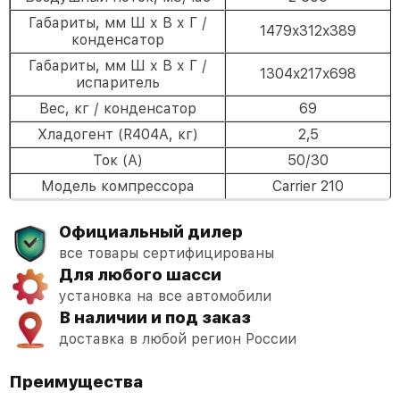
Габариты, мм Ш х В х Г /
1479x312x389
конденсатор
Габариты, мм Ш х В х Г /
1304x217x698
испаритель
Вес, кг / конденсатор
69
Хладогент (R404A, кг)
2,5
Ток (А)
50/30
Модель компрессора
Carrier 210
Официальный дилер
все товары сертифицированы
Для любого шасси
установка на все автомобили
В наличии и под заказ
доставка в любой регион России
Преимущества