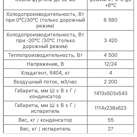
+8°С
Холодопроизводительность, Вт
при 0°C/30°C (только дорожный
6 580
режим)
Холодопроизводительность, Вт
при -20°C /30°C (только
3 420
дорожный режим)
Теплопроизводительность, Вт
4 500
Напряжение, В
12/24
Хладагент, R404, кг
4
Воздушный поток, м3/час
2 200
Габариты, мм Ш х В х Г /
1413x503x543
конденсатор
Габариты, мм Ш х В х Г /
1114x238x623
испаритель
Вес, кг / конденсатор
55
Вес, кг / испаритель
27